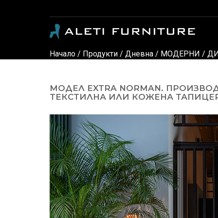
Модерни и класически италиански мебели - луксозни дивани, кресла, спални, детски стаи, маси, столове, офис мебели, офис столове, мебели за градина, осветление и аксес
Начало
/
Продукти
/
Дневна
/
МОДЕРНИ
/
ДИ
МОДЕЛ EXTRA NORMAN. ПРОИЗВОД
ТЕКСТИЛНА ИЛИ КОЖЕНА ТАПИЦЕР