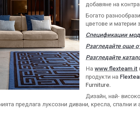
добавяне на контра
Богато разнообрази
цветове и материи 
Спецификации моде
Рзагледайте още от
Разгледайте катало
На
www.flexteam.it
продукти на
Flexte
Furniture.
Дизайн, най- висок
ията предлага луксозни дивани, кресла, спални и а