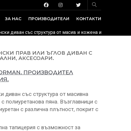
ЗА НАС
ПРОИЗВОДИТЕЛИ
КОНТАКТИ
ЗАВЕДЕНИЕ И ИЗЛОЖБЕНИ ПЛОЩИ
ДЕКОРАТИВНИ ПОКРИТИЯ
ански диван със структура от масив и кожена или текстилна
НСКИ ПРАВ ИЛИ ЪГЛОВ ДИВАН С
АЛНИ, АКСЕСОАРИ.
ORMAN. ПРОИЗВОДИТЕЛ
ИЯ.
и диван със структура от масивна
 с полиуретанова пяна. Възглавници с
уретан с различна плътност, покрит с
лна тапицерия с възможност за