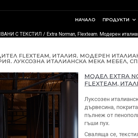
НАЧАЛО
ПРОДУКТИ
оари. Интериорно проектиране и...
ДЕТСКИ И ЮНОШЕСКИ СТАИ
ВАНИ С ТЕКСТИЛ
/ Extra Norman, Flexteam. Модерен итали
ИТЕЛ FLEXTEAM, ИТАЛИЯ. МОДЕРЕН ИТАЛИА
ИЯ. ЛУКСОЗНА ИТАЛИАНСКА МЕКА МЕБЕЛ, СП
МОДЕЛ EXTRA N
FLEXTEAM, ИТАЛ
Луксозен италианск
дървесина, покрита
пълнеж от пенополи
гъши пух.
Сваляща се, тексти