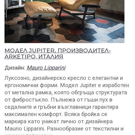
МОДЕЛ JUPITER. ПРОИЗВОДИТЕЛ-
ARKETIPO, ИТАЛИЯ
Дизайн:
Mauro Lipparini
Луксозно, дизайнерско кресло с елегантни и
ергономични форми. Mодел Jupiter е изработен
от метална рамка, която обгръща структурата
от фибростъкло. Пълнежа от гъши пух в
седалните и гръбни възглавници гарантира
максимален комфорт. Всяка бройка се
маркира като уникат лично от дизайнера
Maurio Lipparini. Разнообразие от текстилни и