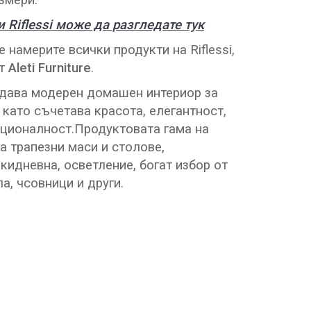
змери.
 Riflessi може да разгледате тук
 намерите всички продукти на Riflessi,
от
Aleti Furniture
.
дава модерен домашен интериор за
 като съчетава красота, елегантност,
кционалност.Продуктовата гама на
 трапезни маси и столове,
кидневна, осветление, богат избор от
а, чсовници и други.