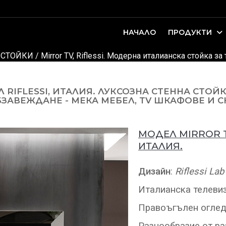
НАЧАЛО
ПРОДУКТИ
оари. Интериорно проектиране и...
ДЕТСКИ И ЮНОШЕСКИ СТАИ
 СТОЙКИ
/ Mirror TV, Riflessi. Модерна италианска стойка з
RIFLESSI, ИТАЛИЯ. ЛУКСОЗНА СТЕННА СТОЙ
ЗАВЕЖДАНЕ - МЕКА МЕБЕЛ, TV ШКАФОВЕ И 
МОДЕЛ MIRROR T
ИТАЛИЯ.
Дизайн
:
Riflessi Lab
Италианска телевиз
Правоъгълен огледа