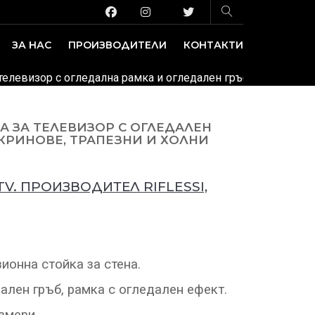
ЗА НАС
ПРОИЗВОДИТЕЛИ
КОНТАКТИ
ЗАВЕДЕНИЕ И ИЗЛОЖБЕНИ ПЛОЩИ
ДЕКОРАТИВНИ ПОКРИТИЯ
а телевизор с огледална рамка и огледален гръб.
КА ЗА ТЕЛЕВИЗОР С ОГЛЕДАЛЕН
СКРИНОВЕ, ТРАПЕЗНИ И ХОЛНИ
V. ПРОИЗВОДИТЕЛ RIFLESSI,
ионна стойка за стена.
лен гръб, рамка с огледален ефект.