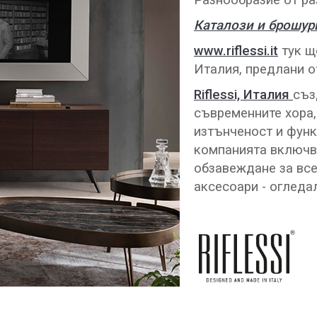
Разнообразие от ра
Каталози и брошури
www.riflessi.it
тук ще
Италия, предлани 
Rif
lessi, Италия
съз
съвременните хора,
изтънченост и фун
компанията включва
обзавеждане за все
аксесоари - огледал