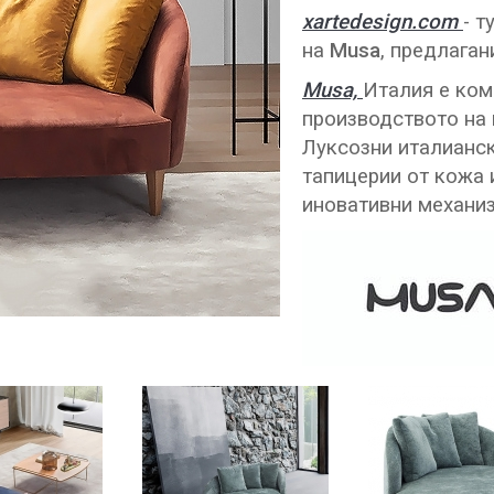
xartedesign.com
- т
на
Musa
, предлаган
Musa,
Италия е ком
производството на 
Луксозни италианск
тапицерии от кожа 
иновативни механи