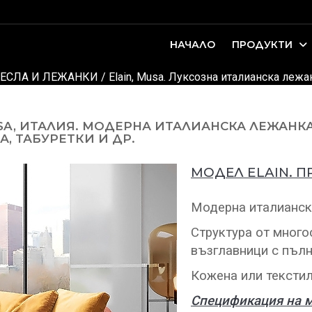
НАЧАЛО
ПРОДУКТИ
оари. Интериорно проектиране и...
ДЕТСКИ И ЮНОШЕСКИ СТАИ
ЕСЛА И ЛЕЖАНКИ
/ Elain, Musa. Луксозна италианска лежа
SA, ИТАЛИЯ. МОДЕРНА ИТАЛИАНСКА ЛЕЖАНКА
, ТАБУРЕТКИ И ДР.
МОДЕЛ ELAIN. П
Модерна италианск
Структура от много
възглавници с пълн
Кожена или текстил
Спецификация на мо