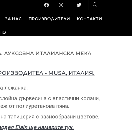
ЗА НАС
ПРОИЗВОДИТЕЛИ
КОНТАКТИ
ЗАВЕДЕНИЕ И ИЗЛОЖБЕНИ ПЛОЩИ
ДЕКОРАТИВНИ ПОКРИТИЯ
нка.
. ЛУКСОЗНА ИТАЛИАНСКА МЕКА
РОИЗВОДИТЕЛ - MUSA, ИТАЛИЯ.
а лежанка.
слойна дървесина с еластични колани,
еж от полиуретанова пяна.
на тапицерия с разнообразни цветове.
дел Elain ще намерите тук.