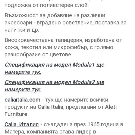
подложка от полиестерен слой.
Възможност за добавяне на различни
аксесоари - вградено осветление, поставка за
напитки и др.
Висококачествена тапицерия, изработена от
кожа, текстил или микрофибър, с голямо
разнообразие от цветове.
Спецификация на модел Modula1 ще
намерите тук.
Спецификация на модел Modula2 ще
намерите тук.
caliaitalia.com
- тук ще намерите всички
продукти на
Calia Italia
, предлагани от
Aleti
Furniture
.
Calia, Италия
- създадена през 1965 година в
Матера, компанията става лидер в