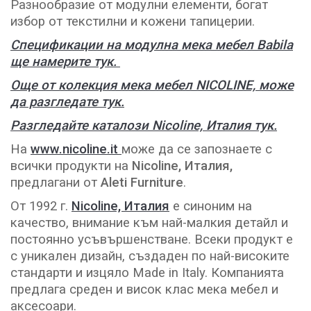
Разнообразие от модулни елементи, богат
избор от текстилни и кожени тапицерии.
Спецификации на модулна мека мебел Babila
ще намерите тук.
Още от колекция мека мебел NICOLINE, може
да разгледате тук.
Разгледайте каталози Nicoline, Италия тук.
На
www.nicoline.it
може да се запознаете с
всички продукти на
Nicoline, Италия,
предлагани от
Aleti Furniture
.
От 1992 г.
Nicoline, Италия
е синоним на
качество, внимание към най-малкия детайл и
постоянно усъвършенстване. Всеки продукт е
с уникален дизайн, създаден по най-високите
стандарти и изцяло Made in Italy. Компанията
предлага среден и висок клас мека мебел и
аксесоари.