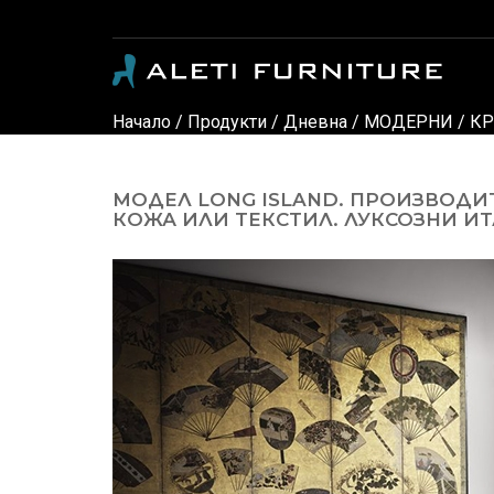
Модерни и класически италиански мебели - луксозни дивани, кресла, спални, детски стаи, маси, столове, офис мебели, офис столове, мебели за градина, осветление и аксес
Начало
/
Продукти
/
Дневна
/
МОДЕРНИ
/
КР
МОДЕЛ LONG ISLAND. ПРОИЗВОДИ
КОЖА ИЛИ ТЕКСТИЛ. ЛУКСОЗНИ ИТ