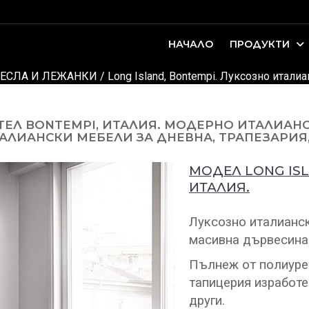
НАЧАЛО
ПРОДУКТИ
оари. Интериорно проектиране и...
ДЕТСКИ И ЮНОШЕСКИ СТАИ
ЕСЛА И ЛЕЖАНКИ
/ Long Island, Bontempi. Луксозно итали
ТЕЛ BONTEMPI, ИТАЛИЯ. МОДЕРНО ИТАЛИАНС
АЛИАНСКИ МЕБЕЛИ ЗА ДНЕВНА, ТРАПЕЗАРИЯ,
МОДЕЛ LONG IS
ИТАЛИЯ.
Луксозно италианск
масивна дървесина
Пълнеж от полиуре
тапицерия изработен
други.