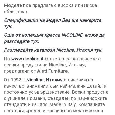
Моделът се предлага с висока или ниска
облегалка.
Спецификации на модел Bea ще намерите
тук.
Още от колекция кресла NICOLINE, може да
разгледате тук.
Разгледайте каталози Nicoline, Италия тук.
На
www.nicoline.it
може да се запознаете с
всички продукти на
Nicoline, Италия,
предлагани от
Aleti Furniture
.
От 1992 г.
Nicoline, Италия
е синоним на
качество, внимание към най-малкия детайл и
постоянно усъвършенстване. Всеки продукт е
с уникален дизайн, създаден по най-високите
стандарти и изцяло Made in Italy. Компанията
предлага среден и висок клас мека мебел и