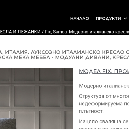
НАЧАЛО
ПРОДУКТИ
оари. Интериорно проектиране и...
ДЕТСКИ И ЮНОШЕСКИ СТАИ
ЕСЛА И ЛЕЖАНКИ
/ Fix, Samoa. Модерно италианско кресл
A, ИТАЛИЯ. ЛУКСОЗНО ИТАЛИАНСКО КРЕСЛО 
СКА МЕКА МЕБЕЛ - МОДУЛНИ ДИВАНИ, КРЕСЛ
МОДЕЛ FIX. ПР
Модерно италианск
Структура от много
недеформируема по
плътност.
Изцяло сваляща се 