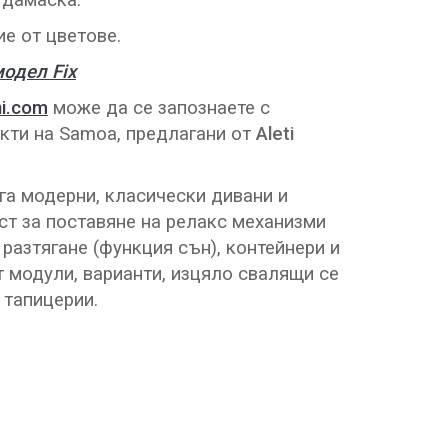
 дамаска.
е от цветове.
одел Fix
i.com
може да се запознаете с
кти на Samoa, предлагани от
Aleti
а модерни, класически дивани и
т за поставяне на релакс механизми
 разтягане (функция сън), контейнери и
т модули, варианти, изцяло свалящи се
 тапицерии.