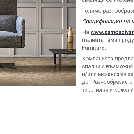
сваляща се кожена
Голямо разнообрази
Спецификации на м
На
www.samoadivan
пълната гама проду
Furniture.
Компанията предлаг
спални с възможнос
и/или механизми за
др. Разнообразие о
текстилни и кожени