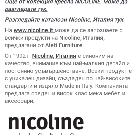
Още от колекция кресла NICOLINE, може да
разгледате тук.
Разгледайте каталози Nicoline, Италия тук.
На
www.nicoline.it
може да се запознаете с
всички продукти на
Nicoline, Италия,
предлагани от
Aleti Furniture
.
От 1992 г.
Nicoline, Италия
е синоним на
качество, внимание към най-малкия детайл и
постоянно усъвършенстване. Всеки продукт е
с уникален дизайн, създаден по най-високите
стандарти и изцяло Made in Italy. Компанията
предлага среден и висок клас мека мебел и
аксесоари.