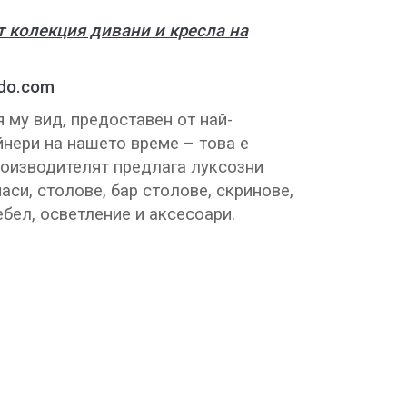
т колекция дивани и кресла на
do.com
 му вид, предоставен от най-
нери на нашето време – това е
роизводителят предлага луксозни
аси, столове, бар столове, скринове,
ебел, осветление и аксесоари.