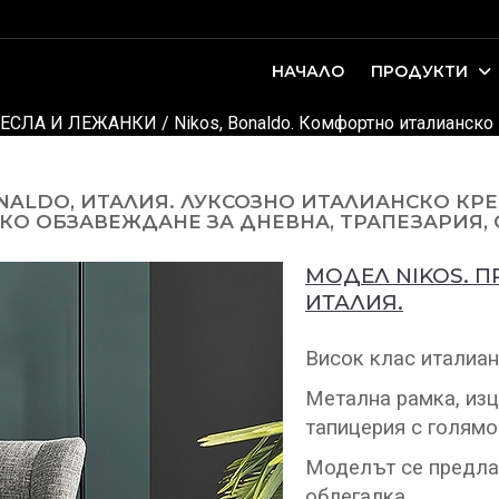
НАЧАЛО
ПРОДУКТИ
оари. Интериорно проектиране и...
ДЕТСКИ И ЮНОШЕСКИ СТАИ
ЕСЛА И ЛЕЖАНКИ
/ Nikos, Bonaldo. Комфортно италианско 
NALDO, ИТАЛИЯ. ЛУКСОЗНО ИТАЛИАНСКО КР
О ОБЗАВЕЖДАНЕ ЗА ДНЕВНА, ТРАПЕЗАРИЯ, 
МОДЕЛ NIKOS. 
ИТАЛИЯ.
Висок клас италиан
Метална рамка, изц
тапицерия с голямо
Моделът се предлаг
облегалка.