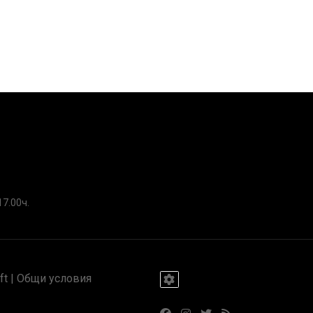
17.00ч.
t |
Общи условия