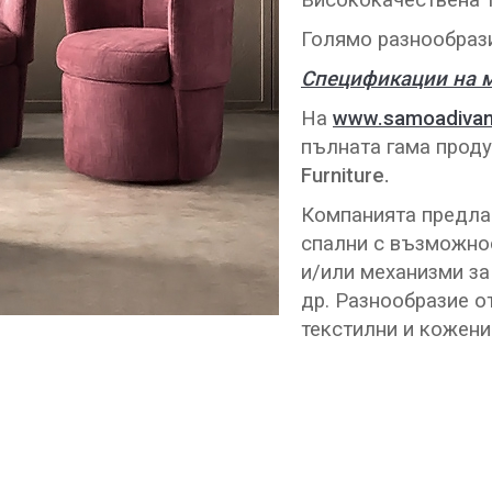
Висококачествена т
Голямо разнообрази
Спецификации на 
На
www.samoadivan
пълната гама проду
Furniture.
Компанията предлаг
спални с възможнос
и/или механизми за
др. Разнообразие о
текстилни и кожени