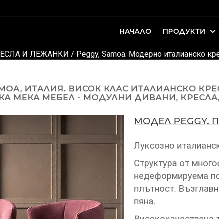
НАЧАЛО
ПРОДУКТИ
оари. Интериорно проектиране и...
ДЕТСКИ И ЮНОШЕСКИ СТАИ
ЕСЛА И ЛЕЖАНКИ
/ Peggy, Samoa. Модерно италианско кре
MOA, ИТАЛИЯ. ВИСОК КЛАС ИТАЛИАНСКО КРЕ
А МЕКА МЕБЕЛ - МОДУЛНИ ДИВАНИ, КРЕСЛА,
МОДЕЛ PEGGY. 
Луксозно италианск
Структура от много
недеформируема по
плътност. Възглав
пяна.