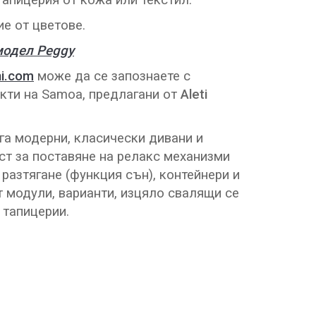
апицерия от кожа или текстил.
е от цветове.
модел Peggy
i.com
може да се запознаете с
кти на Samoa, предлагани от
Aleti
а модерни, класически дивани и
т за поставяне на релакс механизми
 разтягане (функция сън), контейнери и
т модули, варианти, изцяло свалящи се
 тапицерии.