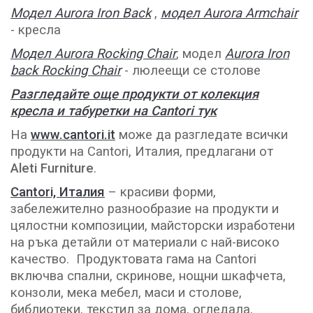
Модел Aurora Iron Back
,
модел Aurora Armchair
- кресла
Модел Aurora Rocking Chair
, модел
Aurora Iron
back Rocking Chair
- люлеещи се столове
Разгледайте още продукти от колекция
кресла и табуретки на Cantori тук
На
www.cantori.it
може да разгледате всички
продукти на Cantori, Италия, предлагани от
Aleti Furniture
.
Cantori, Италия
– красиви форми,
забележително разнообразие на продукти и
цялостни композиции, майсторски изработени
на ръка детайли от материали с най-високо
качество. Продуктовата гама на Cantori
включва спални, скринове, нощни шкафчета,
конзоли, мека мебел, маси и столове,
библиотеки, текстил за дома, огледала,