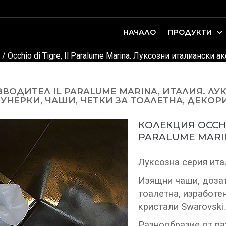
НАЧАЛО
ПРОДУКТИ
оари. Интериорно проектиране и...
ДЕТСКИ И ЮНОШЕСКИ СТАИ
/ Occhio di Tigre, Il Paralume Marina. Луксозни италиански 
ИЗВОДИТЕЛ IL PARALUME MARINA, ИТАЛИЯ. 
ПУНЕРКИ, ЧАШИ, ЧЕТКИ ЗА ТОАЛЕТНА, ДЕКОР
КОЛЕКЦИЯ OCCHI
PARALUME MARIN
Луксозна серия ита
Изящни чаши, дозато
тоалетна, изработе
кристали Swarovski.
Разнообразие от ра