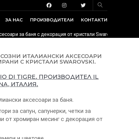
ЗА НАС
ПРОИЗВОДИТЕЛИ
КОНТАКТИ
ЗАВЕДЕНИЕ И ИЗЛОЖБЕНИ ПЛОЩИ
ДЕКОРАТИВНИ ПОКРИТИЯ
аксесоари за баня с декорация от кристали Swarovski.
ЛУКСОЗНИ ИТАЛИАНСКИ АКСЕСОАРИ
ИРАНИ С КРИСТАЛИ SWAROVSKI.
O DI TIGRE. ПРОИЗВОДИТЕЛ IL
A, ИТАЛИЯ.
лиански аксесоари за баня.
ри за сапун, сапунерки, четки за
ни от хромиран месинг с декорация от
змери и цветове.