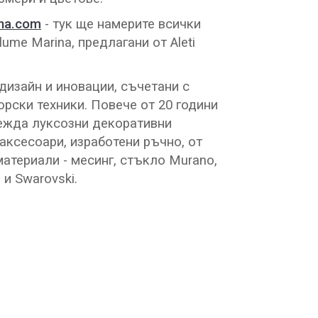
na.com
- тук ще намерите всички
lume Marina, предлагани от Aleti
 дизайн и иновации, съчетани с
рски техники. Повече от 20 години
ежда луксозни декоративни
 аксесоари, изработени ръчно, от
атериали - месинг, стъкло Murano,
и Swarovski.