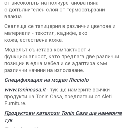
от високоплътна полиуретанова пяна
с
допълнителен слой от термосвързани
влакна.
Сваляща се тапицерия в различни цветове и
материали -
текстил,
кадифе,
еко
кожа,
естествена кожа.
Моделът съчетава компактност и
функционалност, като предлага две различни
позиции в една мебел и се адаптира към
различни начини на използване.
Спецификации на модел Ricciolo
www.tonincasa.it
- тук ще намерите всички
продукти на Tonin Casa, предлагани от Aleti
Furniture.
Продуктови каталози Tonin Casa ще намерите
тук