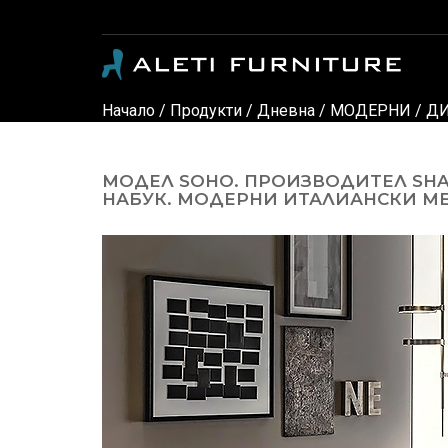
Модерни и класически италиански мебели - луксозни дивани, кресла, спални, детски стаи, маси, столове, офис мебели, офис столове, мебели за градина, осветление и аксес
Начало
/
Продукти
/
Дневна
/
МОДЕРНИ
/
ДИ
МОДЕЛ SOHO. ПРОИЗВОДИТЕЛ SHA
НАБУК. МОДЕРНИ ИТАЛИАНСКИ МЕБ