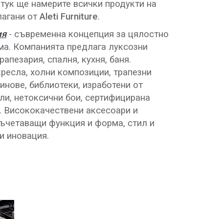
 тук ще намерите всички продукти на
лагани от
Aleti Furniture
.
ия
- съвременна концепция за цялостно
ма. Компанията предлага луксозни
рапезария, спалня, кухня, баня.
ресла, холни композиции, трапезни
инове, библиотеки, изработени от
ли, нетоксични бои, сертифицирана
. Висококачествени аксесоари и
съчетаващи функция и форма, стил и
и иновация.