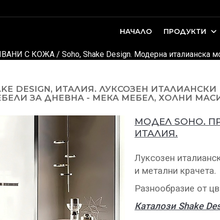
НАЧАЛО
ПРОДУКТИ
оари. Интериорно проектиране и...
ДЕТСКИ И ЮНОШЕСКИ СТАИ
ВАНИ С КОЖА
/ Soho, Shake Design. Модерна италианска м
KE DESIGN, ИТАЛИЯ. ЛУКСОЗЕН ИТАЛИАНСКИ
ЕЛИ ЗА ДНЕВНА - МЕКА МЕБЕЛ, ХОЛНИ МАСИ
МОДЕЛ SOHO. П
ИТАЛИЯ.
Луксозен италианск
и метални крачета.
Разнообразие от цв
Каталози Shake Des