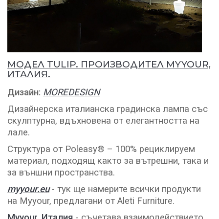
МОДЕЛ TULIP. ПРОИЗВОДИТЕЛ MYYOUR,
ИТАЛИЯ.
Дизайн:
MOREDESIGN
Дизайнерска италианска градинска лампа със
скулптурна, вдъхновена от елегантността на
лале.
Структура от Poleasy® – 100% рециклируем
материал, подходящ както за вътрешни, така и
за външни пространства.
myyour.eu
- тук ще намерите всички продукти
на Myyour, предлагани от Aleti Furniture.
Myyour, Италия
- съчетава взаимодействието