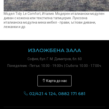
Модел Tidy. Le Comfort, Италия. Модерен италиански модулен
диван с кожена или текстилна тапицерия. Луксозна
италианска модулна мека мебел - прави, ъглови дивани,
лежанки и др.
ИЗЛОЖБЕНА ЗАЛА
София, бул. Г. М. Димитров, бл. 60
Понеделник - Петък: 10.00 - 19.00ч. | Събота: 10.00 - 17.00ч.
Карта до нас
02/421 4 124, 0882 171 681