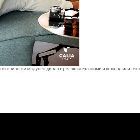
н италиански модулен диван с релакс механизми и кожена или тек