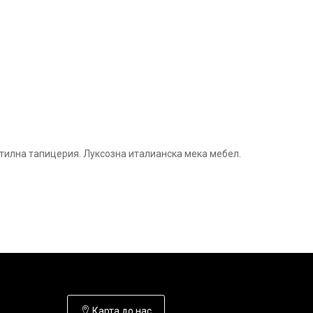
стилна тапицерия. Луксозна италианска мека мебел.
Карта до нас