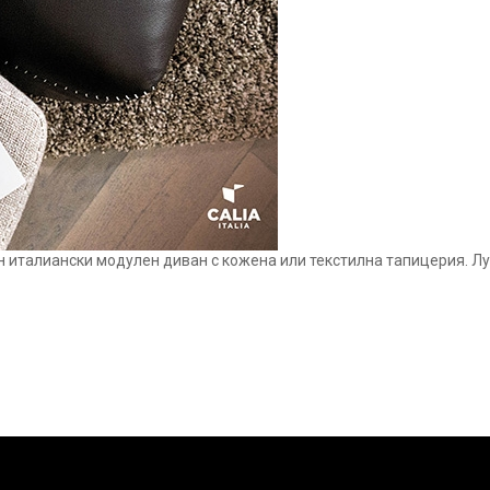
н италиански модулен диван с кожена или текстилна тапицерия. Лу