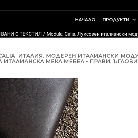
НАЧАЛО
ПРОДУКТИ
оари. Интериорно проектиране и...
ДЕТСКИ И ЮНОШЕСКИ СТАИ
ВАНИ С ТЕКСТИЛ
/
Modula, Calia. Луксозен италиански мод
ALIA, ИТАЛИЯ. МОДЕРЕН ИТАЛИАНСКИ МОД
 ИТАЛИАНСКА МЕКА МЕБЕЛ - ПРАВИ, ЪГЛОВИ