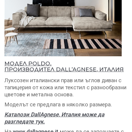
МОДЕЛ POLDO
.
ПРОИЗВОДИТЕЛ
DALL’AGNESE
, ИТАЛИЯ
Луксозен италиански прав или ъглов диван с
тапицерия от кожа или текстил с разнообразни
цветове и метална основа.
Моделът се предлага в няколко размера.
Каталози DallAgnese, Италия може да
разгледате тук.
На
www.dallagnese.it
може да се запознаете с